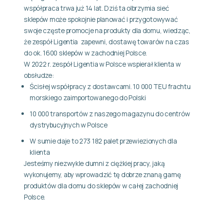
współpraca trwa już 14 lat. Dziś ta olbrzymia sieć
sklepów może spokojnie planować i przygotowywać
swoje częste promocje na produkty dla domu, wiedząc,
że zespół Ligentia zapewni, dostawę towarów na czas
do ok. 1600 sklepów w zachodniej Polsce.
W 2022 r. zespół Ligentia w Polsce wspierał klienta w
obsłudze:
Ścisłej współpracy z dostawcami. 10 000 TEU frachtu
morskiego zaimportowanego do Polski
10 000 transportów z naszego magazynu do centrów
dystrybucyjnych w Polsce
W sumie daje to 273 182 palet przewiezionych dla
klienta
Jesteśmy niezwykle dumni z ciężkiej pracy, jaką
wykonujemy, aby wprowadzić tę dobrze znaną gamę
produktów dla domu do sklepów w całej zachodniej
Polsce.