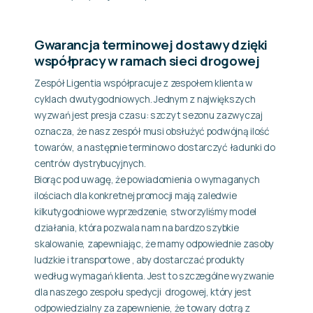
Gwarancja terminowej dostawy dzięki
współpracy w ramach sieci drogowej
Zespół Ligentia współpracuje z zespołem klienta w
cyklach dwutygodniowych. Jednym z największych
wyzwań jest presja czasu: szczyt sezonu zazwyczaj
oznacza, że nasz zespół musi obsłużyć podwójną ilość
towarów, a następnie terminowo dostarczyć ładunki do
centrów dystrybucyjnych.
Biorąc pod uwagę, że powiadomienia o wymaganych
ilościach dla konkretnej promocji mają zaledwie
kilkutygodniowe wyprzedzenie, stworzyliśmy model
działania, która pozwala nam na bardzo szybkie
skalowanie, zapewniając, że mamy odpowiednie zasoby
ludzkie i transportowe , aby dostarczać produkty
według wymagań klienta. Jest to szczególne wyzwanie
dla naszego zespołu spedycji drogowej, który jest
odpowiedzialny za zapewnienie, że towary dotrą z