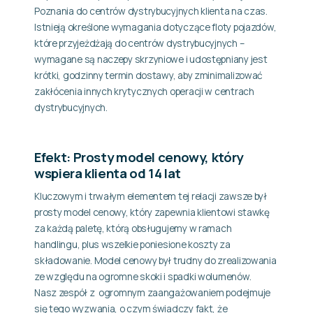
Poznania do centrów dystrybucyjnych klienta na czas.
Istnieją określone wymagania dotyczące floty pojazdów,
które przyjeżdżają do centrów dystrybucyjnych –
wymagane są naczepy skrzyniowe i udostępniany jest
krótki, godzinny termin dostawy, aby zminimalizować
zakłócenia innych krytycznych operacji w centrach
dystrybucyjnych.
Efekt: Prosty model cenowy, który
wspiera klienta od 14 lat
Kluczowym i trwałym elementem tej relacji zawsze był
prosty model cenowy, który zapewnia klientowi stawkę
za każdą paletę, którą obsługujemy w ramach
handlingu, plus wszelkie poniesione koszty za
składowanie. Model cenowy był trudny do zrealizowania
ze względu na ogromne skoki i spadki wolumenów.
Nasz zespół z ogromnym zaangażowaniem podejmuje
się tego wyzwania, o czym świadczy fakt, że