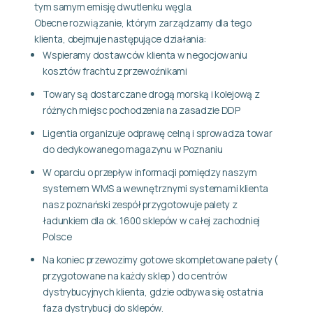
tym samym emisję dwutlenku węgla.
Obecne rozwiązanie, którym zarządzamy dla tego
klienta, obejmuje następujące działania:
Wspieramy dostawców klienta w negocjowaniu
kosztów frachtu z przewoźnikami
Towary są dostarczane drogą morską i kolejową z
różnych miejsc pochodzenia na zasadzie DDP
Ligentia organizuje odprawę celną i sprowadza towar
do dedykowanego magazynu w Poznaniu
W oparciu o przepływ informacji pomiędzy naszym
systemem WMS a wewnętrznymi systemami klienta
nasz poznański zespół przygotowuje palety z
ładunkiem dla ok. 1600 sklepów w całej zachodniej
Polsce
Na koniec przewozimy gotowe skompletowane palety (
przygotowane na każdy sklep ) do centrów
dystrybucyjnych klienta, gdzie odbywa się ostatnia
faza dystrybucji do sklepów.