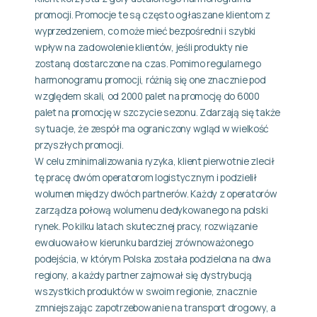
promocji. Promocje te są często ogłaszane klientom z
wyprzedzeniem, co może mieć bezpośredni i szybki
wpływ na zadowolenie klientów, jeśli produkty nie
zostaną dostarczone na czas. Pomimo regularnego
harmonogramu promocji, różnią się one znacznie pod
względem skali, od 2000 palet na promocję do 6000
palet na promocję w szczycie sezonu. Zdarzają się także
sytuacje, że zespół ma ograniczony wgląd w wielkość
przyszłych promocji.
W celu zminimalizowania ryzyka, klient pierwotnie zlecił
tę pracę dwóm operatorom logistycznym i podzielił
wolumen między dwóch partnerów. Każdy z operatorów
zarządza połową wolumenu dedykowanego na polski
rynek. Po kilku latach skutecznej pracy, rozwiązanie
ewoluowało w kierunku bardziej zrównoważonego
podejścia, w którym Polska została podzielona na dwa
regiony, a każdy partner zajmował się dystrybucją
wszystkich produktów w swoim regionie, znacznie
zmniejszając zapotrzebowanie na transport drogowy, a