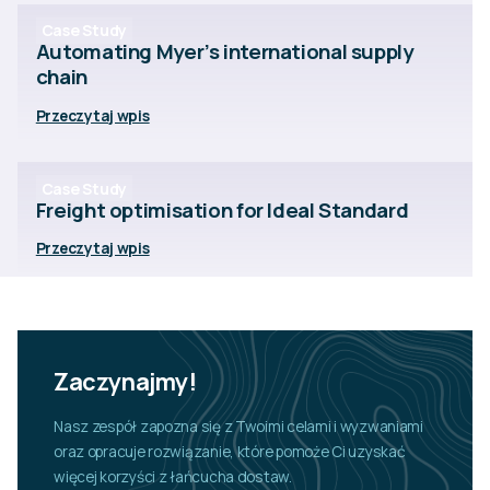
Case Study
Automating Myer’s international supply
chain
Przeczytaj wpis
Case Study
Freight optimisation for Ideal Standard
Przeczytaj wpis
Zaczynajmy!
Nasz zespół zapozna się z Twoimi celami i wyzwaniami
oraz opracuje rozwiązanie, które pomoże Ci uzyskać
więcej korzyści z łańcucha dostaw.