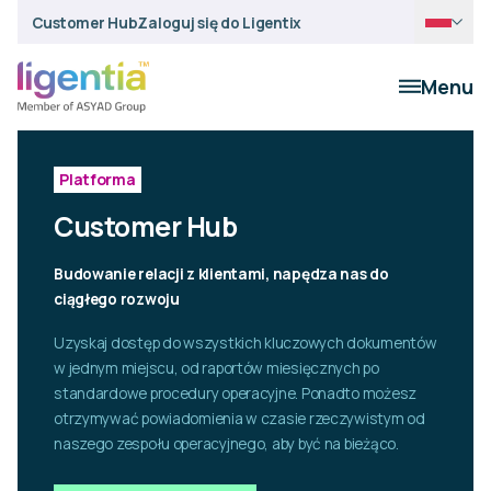
Customer Hub
Zaloguj się do Ligentix
Menu
Platforma
Customer Hub
Budowanie relacji z klientami, napędza nas do
ciągłego rozwoju
Uzyskaj dostęp do wszystkich kluczowych dokumentów
w jednym miejscu, od raportów miesięcznych po
standardowe procedury operacyjne. Ponadto możesz
otrzymywać powiadomienia w czasie rzeczywistym od
naszego zespołu operacyjnego, aby być na bieżąco.